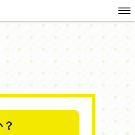
men
か？